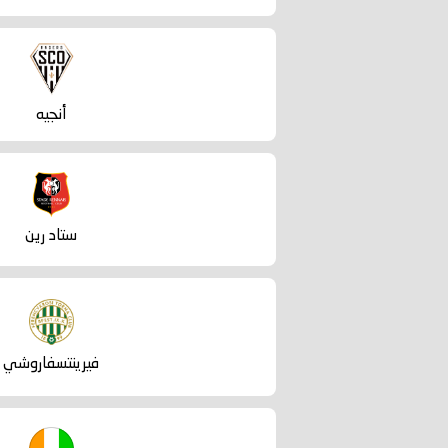
أنجيه
ستاد رين
فيرينتسفاروشي