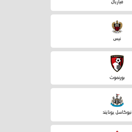
فياريال
نيس
بورنموث
نيوكاسل يونايتد