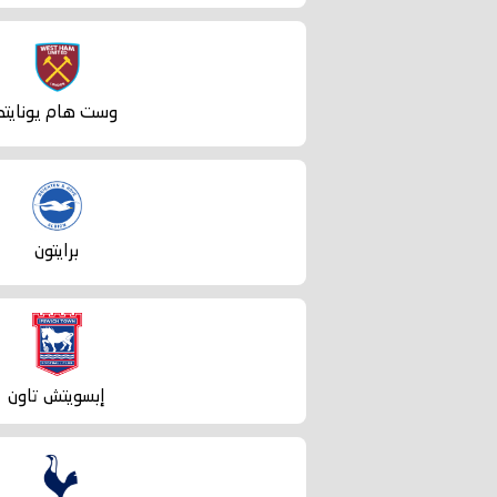
بث
مباشر
وست هام يونايتد
yallashoot
برايتون
إبسويتش تاون