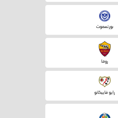
بورتسموث
روما
رايو فاييكانو