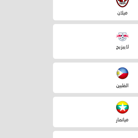
ميلان
لايبزيج
الفلبين
ميانمار