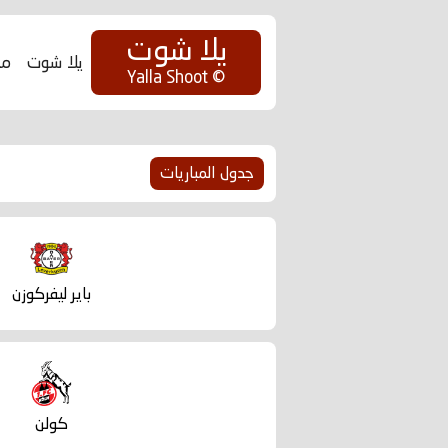
يلا شوت
يلا شوت
مب
يلا
© Yalla Shoot
شوت
|
جدول المباريات
Yalla
Shoot
باير ليفركوزن
|
مباريات
اليوم
كولن