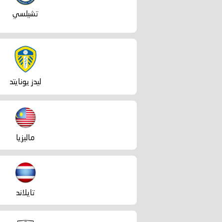
تشيلسي
ليدز يونايتد
ماليزيا
تايلاند