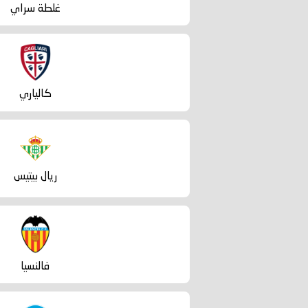
غلطة سراي
كالياري
ريال بيتيس
فالنسيا