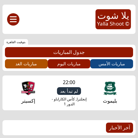
يلا شوت
© Yalla Shoot
بتوقيت القاهرة
جدول المباريات
مباريات الأمس
مباريات اليوم
مباريات الغد
22:00
لم تبدأ بعد
إنجلترا, كأس الكاراباو -
بليموث
إكسيتر
الدور 1
آخر الأخبار