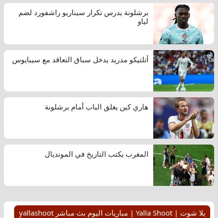
برشلونة يدرس تكرار سيناريو راشفورد لضم
لياو
أتلتيكو مدريد يدخل سباق التعاقد مع سيبايوس
هاري كين يغلق الباب أمام برشلونة
المغرب يكتب التاريخ في المونديال
يلا شوت | Yalla Shoot | مباريات اليوم بث مباشر yallashoot