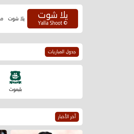
يلا شوت
يلا شوت
مب
© Yalla Shoot
جدول المباريات
بليموث
آخر الأخبار