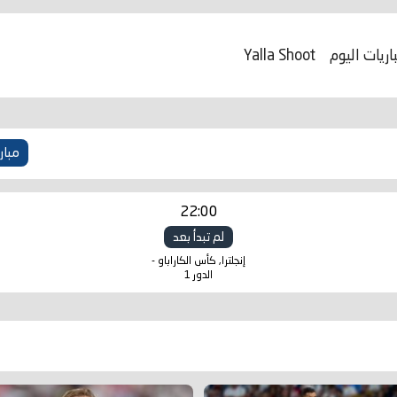
اريات اليوم
Yalla Shoot
مبار
22:00
لم تبدأ بعد
إنجلترا, كأس الكاراباو -
الدور 1