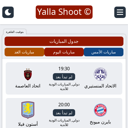
© Yalla Shoot
يلا
شوت
بتوقيت القاهرة
جدول المباريات
|
مباريات الأمس
مباريات اليوم
مباريات الغد
Yalla
19:30
Shoot
لم تبدأ بعد
|
دولي, المباريات الودية
الاتحاد المنستيري
اتحاد العاصمة
للأندية
مباريات
20:00
اليوم
لم تبدأ بعد
دولي, المباريات الودية
بايرن ميونخ
أستون فيلا
للأندية