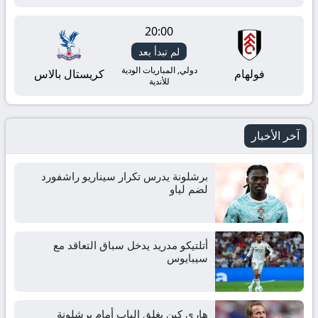
بث
مباشر
20:00
لم تبدأ بعد
yallashoot
دولي, المباريات الودية
فولهام
كريستال بالاس
للأندية
آخر الأخبار
برشلونة يدرس تكرار سيناريو راشفورد
لضم لياو
أتلتيكو مدريد يدخل سباق التعاقد مع
سيبايوس
هاري كين يغلق الباب أمام برشلونة