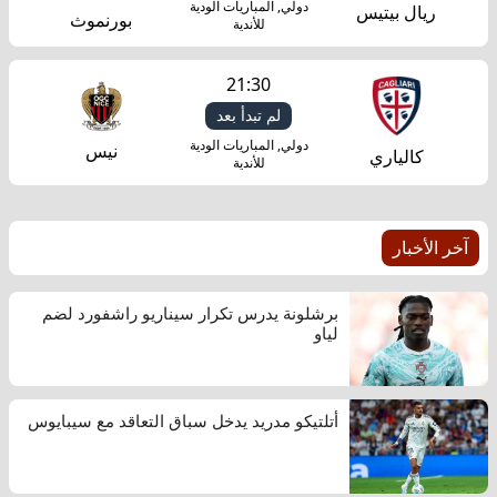
دولي, المباريات الودية
ريال بيتيس
بورنموث
للأندية
21:30
لم تبدأ بعد
دولي, المباريات الودية
نيس
كالياري
للأندية
آخر الأخبار
برشلونة يدرس تكرار سيناريو راشفورد لضم
لياو
أتلتيكو مدريد يدخل سباق التعاقد مع سيبايوس