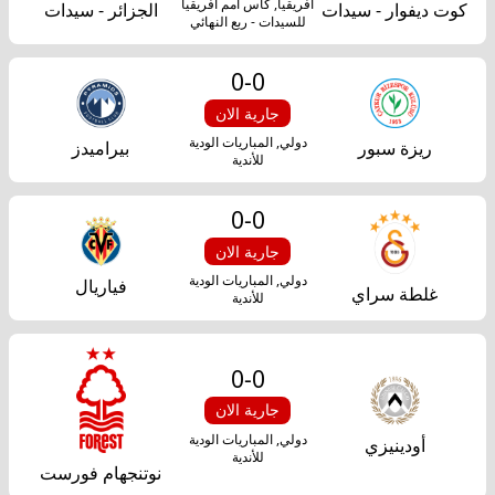
أفريقيا, كأس أمم أفريقيا
كوت ديفوار - سيدات
الجزائر - سيدات
بث
للسيدات - ربع النهائي
مباشر
0
-
0
جارية الان
yallashoot
دولي, المباريات الودية
ريزة سبور
بيراميدز
للأندية
0
-
0
جارية الان
دولي, المباريات الودية
فياريال
غلطة سراي
للأندية
0
-
0
جارية الان
دولي, المباريات الودية
أودينيزي
للأندية
نوتنجهام فورست