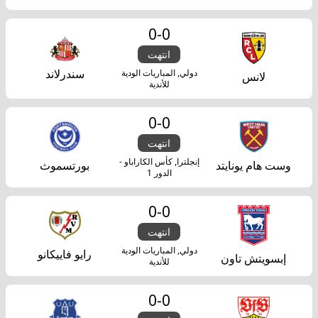
0
-
0
انتهت
سندرلاند
دولي, المباريات الودية
لانس
للأندية
0
-
0
انتهت
إنجلترا, كأس الكاراباو -
وست هام يونايتد
بورتسموث
الدور 1
0
-
0
انتهت
دولي, المباريات الودية
رايو فاييكانو
إبسويتش تاون
للأندية
0
-
0