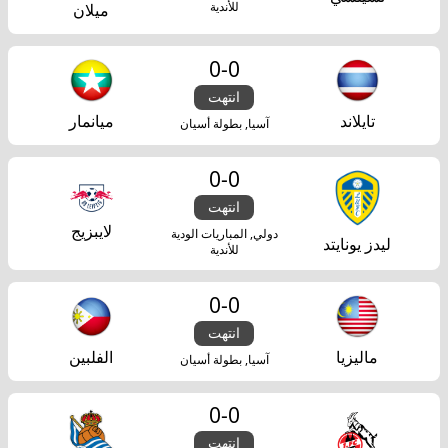
للأندية
ميلان
0
-
0
انتهت
تايلاند
ميانمار
آسيا, بطولة أسيان
0
-
0
انتهت
لايبزيج
دولي, المباريات الودية
ليدز يونايتد
للأندية
0
-
0
انتهت
ماليزيا
الفلبين
آسيا, بطولة أسيان
0
-
0
انتهت