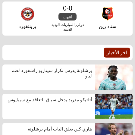
0
-
0
انتهت
دولي, المباريات الودية
ستاد رين
برينتفورد
للأندية
آخر الأخبار
برشلونة يدرس تكرار سيناريو راشفورد لضم
لياو
أتلتيكو مدريد يدخل سباق التعاقد مع سيبايوس
هاري كين يغلق الباب أمام برشلونة