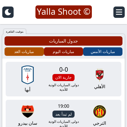
© Yalla Shoot
يلا
شوت
بتوقيت القاهرة
جدول المباريات
|
مباريات الأمس
مباريات اليوم
مباريات الغد
Yalla
0
-
0
Shoot
جارية الان
|
دولي, المباريات الودية
الأهلي
أبها
للأندية
مباريات
19:00
اليوم
لم تبدأ بعد
دولي, المباريات الودية
الترجي
سان بيدرو
للأندية