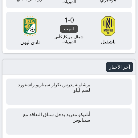
الدوريات
1
-
0
انتهت
شمال امريكا, كأس
ناشفيل
نادي ليون
الدوريات
آخر الأخبار
برشلونة يدرس تكرار سيناريو راشفورد
لضم لياو
أتلتيكو مدريد يدخل سباق التعاقد مع
سيبايوس