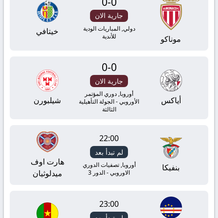
0
-
0
جارية الان
دولي, المباريات الودية
خيتافي
للأندية
موناكو
0
-
0
جارية الان
أوروبا, دوري المؤتمر
أياكس
شيلبورن
الأوروبي - الجولة التأهيلية
الثالثة
22:00
لم تبدأ بعد
هارت اوف
أوروبا, تصفيات الدوري
بنفيكا
ميدلوثيان
الاوروبي - الدور 3
23:00
لم تبدأ بعد