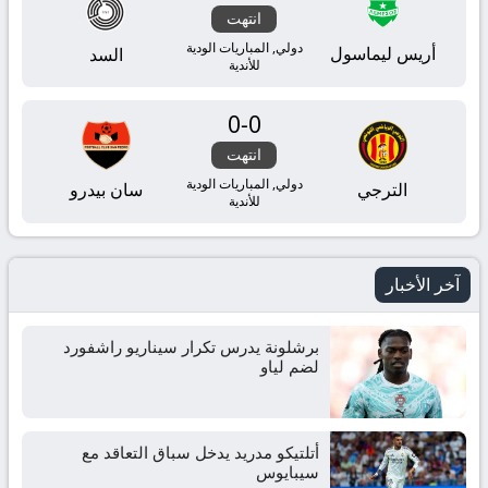
انتهت
دولي, المباريات الودية
أريس ليماسول
السد
للأندية
0
-
0
انتهت
دولي, المباريات الودية
الترجي
سان بيدرو
للأندية
آخر الأخبار
برشلونة يدرس تكرار سيناريو راشفورد
لضم لياو
أتلتيكو مدريد يدخل سباق التعاقد مع
سيبايوس