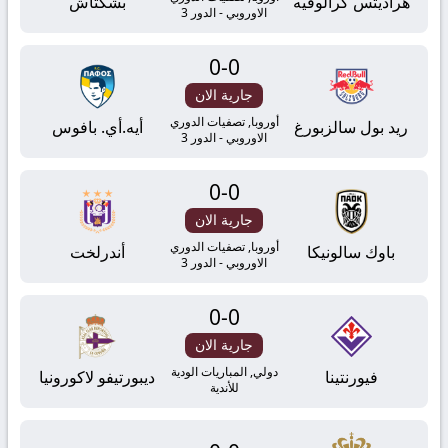
بث
هراديتس كرالوفيه
بشكتاش
الاوروبي - الدور 3
مباشر
0
-
0
yallashoot
جارية الان
أوروبا, تصفيات الدوري
ريد بول سالزبورغ
أيه.أي. بافوس
الاوروبي - الدور 3
0
-
0
جارية الان
أوروبا, تصفيات الدوري
باوك سالونيكا
أندرلخت
الاوروبي - الدور 3
0
-
0
جارية الان
دولي, المباريات الودية
فيورنتينا
ديبورتيفو لاكورونيا
للأندية