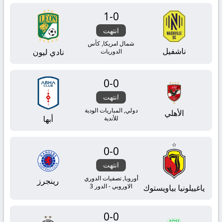
1
-
0
انتهت
شمال امريكا, كأس
ناشفيل
نادي ليون
الدوريات
0
-
0
انتهت
دولي, المباريات الودية
الأهلي
أبها
للأندية
0
-
0
انتهت
أوروبا, تصفيات الدوري
رينجرز
الاوروبي - الدور 3
ياغييلونيا بياويستوك
0
-
0