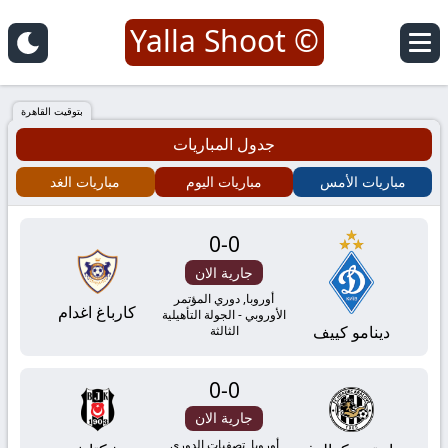
© Yalla Shoot
يلا
شوت
بتوقيت القاهرة
جدول المباريات
|
مباريات الأمس
مباريات اليوم
مباريات الغد
Yalla
0
-
0
Shoot
جارية الان
|
أوروبا, دوري المؤتمر
كارباغ اغدام
الأوروبي - الجولة التأهيلية
دينامو كييف
الثالثة
مباريات
0
-
0
اليوم
جارية الان
أوروبا, تصفيات الدوري