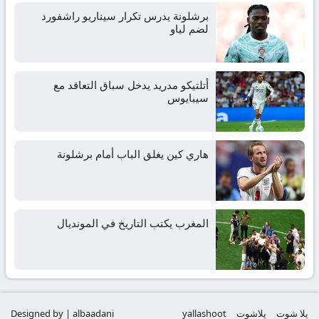
برشلونة يدرس تكرار سيناريو راشفورد
لضم لياو
أتلتيكو مدريد يدخل سباق التعاقد مع
سيبايوس
هاري كين يغلق الباب أمام برشلونة
المغرب يكتب التاريخ في المونديال
يلا شوت
يلاشوت
yallashoot
Designed by | albaadani