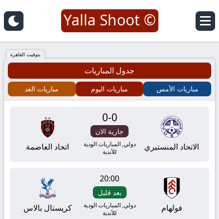
© Yalla Shoot
يلا
شوت
بتوقيت القاهرة
جدول المباريات
|
مباريات الأمس
مباريات اليوم
مباريات الغد
Yalla
0
-
0
Shoot
جارية الان
|
دولي, المباريات الودية
الاتحاد المنستيري
اتحاد العاصمة
للأندية
مباريات
20:00
اليوم
بعد قليل
دولي, المباريات الودية
فولهام
كريستال بالاس
للأندية