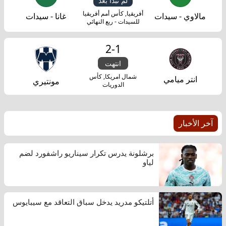
لم تبدأ بعد
أفريقيا, كأس أمم أفريقيا
مالاوي - سيدات
غانا - سيدات
للسيدات - ربع النهائي
2
-
1
انتهت
شمال امريكا, كأس
انتر ميامي
مونتيري
الدوريات
آخر الأخبار
برشلونة يدرس تكرار سيناريو راشفورد لضم
لياو
أتلتيكو مدريد يدخل سباق التعاقد مع سيبايوس