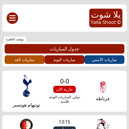
يلا شوت
© Yalla Shoot
بتوقيت القاهرة
جدول المباريات
مباريات الأمس
مباريات اليوم
مباريات الغد
0
-
0
جارية الان
دولي, المباريات الودية
غرناطة
للأندية
توتنهام هوتسبر
13:15