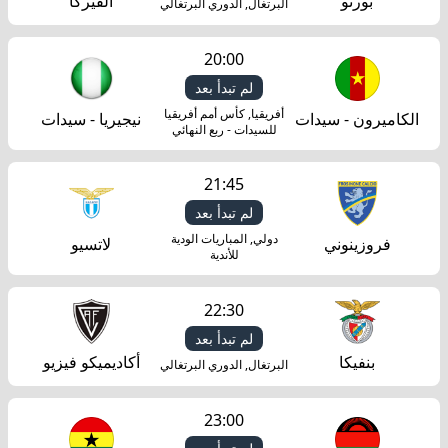
بورتو
ألفيركا
البرتغال, الدوري البرتغالي
20:00
لم تبدأ بعد
أفريقيا, كأس أمم أفريقيا
الكاميرون - سيدات
نيجيريا - سيدات
للسيدات - ربع النهائي
21:45
لم تبدأ بعد
دولي, المباريات الودية
فروزينوني
لاتسيو
للأندية
22:30
لم تبدأ بعد
بنفيكا
أكاديميكو فيزيو
البرتغال, الدوري البرتغالي
23:00