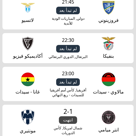
21:45
لم تبدأ بعد
دولي, المباريات الودية
فروزينوني
لاتسيو
للأندية
22:30
لم تبدأ بعد
بنفيكا
أكاديميكو فيزيو
البرتغال, الدوري البرتغالي
23:00
لم تبدأ بعد
أفريقيا, كأس أمم أفريقيا
مالاوي - سيدات
غانا - سيدات
للسيدات - ربع النهائي
2
-
1
انتهت
شمال امريكا, كأس
انتر ميامي
مونتيري
الدوريات