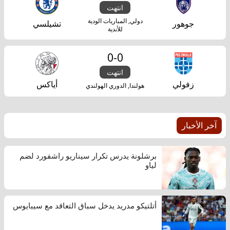
انتهت
دولي, المباريات الودية
جوهور
تشيلسي
للأندية
0
-
0
انتهت
زفولي
أياكس
هولندا, الدوري الهولندي
آخر الأخبار
برشلونة يدرس تكرار سيناريو راشفورد لضم
لياو
أتلتيكو مدريد يدخل سباق التعاقد مع سيبايوس