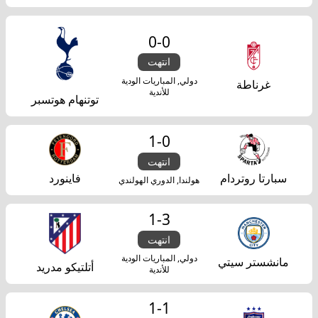
0
-
0
انتهت
دولي, المباريات الودية
غرناطة
للأندية
توتنهام هوتسبر
1
-
0
انتهت
سبارتا روتردام
فاينورد
هولندا, الدوري الهولندي
1
-
3
انتهت
دولي, المباريات الودية
مانشستر سيتي
أتلتيكو مدريد
للأندية
1
-
1