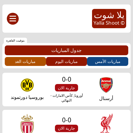
يلا شوت
© Yalla Shoot
بتوقيت القاهرة
جدول المباريات
مباريات الأمس
مباريات اليوم
مباريات الغد
0
-
0
جارية الان
أوروبا, كأس الامارات -
بوروسيا دورتموند
أرسنال
النهائي
0
-
0
جارية الان