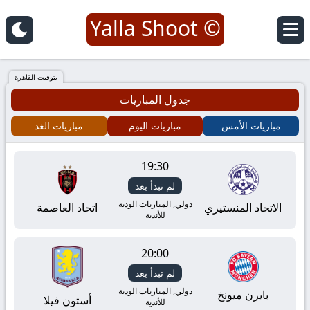
© Yalla Shoot
يلا
شوت
بتوقيت القاهرة
جدول المباريات
|
مباريات الأمس
مباريات اليوم
مباريات الغد
Yalla
19:30
Shoot
لم تبدأ بعد
|
دولي, المباريات الودية
الاتحاد المنستيري
اتحاد العاصمة
للأندية
مباريات
20:00
اليوم
لم تبدأ بعد
دولي, المباريات الودية
بايرن ميونخ
أستون فيلا
للأندية