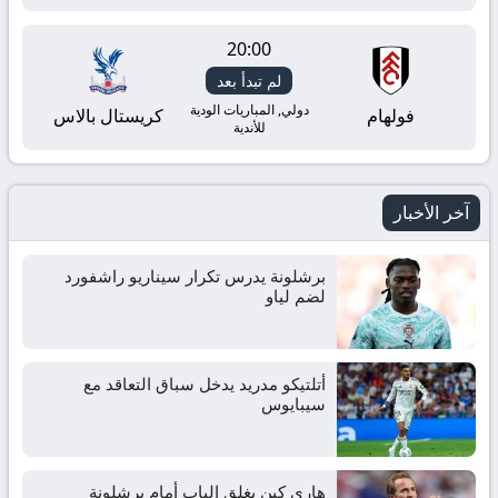
بث
مباشر
20:00
لم تبدأ بعد
yallashoot
دولي, المباريات الودية
فولهام
كريستال بالاس
للأندية
آخر الأخبار
برشلونة يدرس تكرار سيناريو راشفورد
لضم لياو
أتلتيكو مدريد يدخل سباق التعاقد مع
سيبايوس
هاري كين يغلق الباب أمام برشلونة