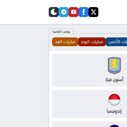
telegram
skin
youtube
facebook
twitter
بتوقيت القاهرة
يات الأمس
مباريات اليوم
مباريات الغد
أستون فيلا
إندونيسيا