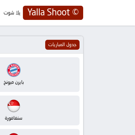
© Yalla Shoot
يلا شوت
يلا
شوت
جدول المباريات
|
Yalla
Shoot
بايرن ميونخ
|
مباريات
اليوم
سنغافورة