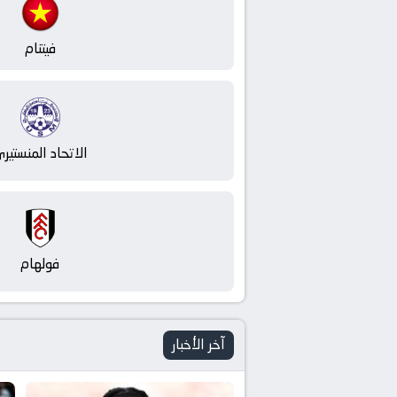
بث
مباشر
فيتنام
yallashoot
الاتحاد المنستير
فولهام
آخر الأخبار