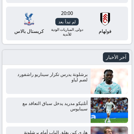
بث
مباشر
20:00
لم تبدأ بعد
yallashoot
دولي, المباريات الودية
فولهام
كريستال بالاس
للأندية
آخر الأخبار
برشلونة يدرس تكرار سيناريو راشفورد
لضم لياو
أتلتيكو مدريد يدخل سباق التعاقد مع
سيبايوس
هاري كين يغلق الباب أمام برشلونة