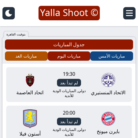
© Yalla Shoot
يلا
شوت
بتوقيت القاهرة
جدول المباريات
|
مباريات الأمس
مباريات اليوم
مباريات الغد
Yalla
19:30
Shoot
لم تبدأ بعد
|
دولي, المباريات الودية
الاتحاد المنستيري
اتحاد العاصمة
للأندية
مباريات
20:00
اليوم
لم تبدأ بعد
دولي, المباريات الودية
بايرن ميونخ
أستون فيلا
للأندية