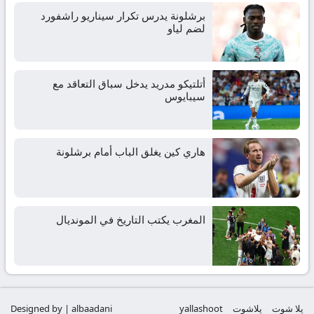
برشلونة يدرس تكرار سيناريو راشفورد
لضم لياو
أتلتيكو مدريد يدخل سباق التعاقد مع
سيبايوس
هاري كين يغلق الباب أمام برشلونة
المغرب يكتب التاريخ في المونديال
يلا شوت
يلاشوت
yallashoot
Designed by | albaadani