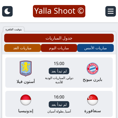
© Yalla Shoot
يلا
شوت
بتوقيت القاهرة
جدول المباريات
|
مباريات الأمس
مباريات اليوم
مباريات الغد
Yalla
15:00
Shoot
لم تبدأ بعد
|
دولي, المباريات الودية
بايرن ميونخ
أستون فيلا
للأندية
مباريات
16:00
اليوم
لم تبدأ بعد
سنغافورة
إندونيسيا
آسيا, بطولة أسيان