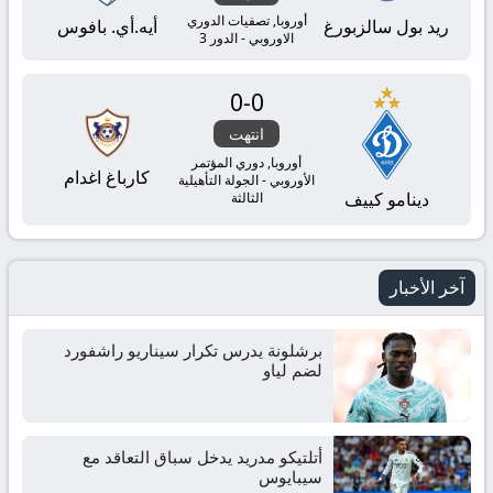
أوروبا, تصفيات الدوري
ريد بول سالزبورغ
أيه.أي. بافوس
الاوروبي - الدور 3
0
-
0
انتهت
أوروبا, دوري المؤتمر
كارباغ اغدام
الأوروبي - الجولة التأهيلية
دينامو كييف
الثالثة
آخر الأخبار
برشلونة يدرس تكرار سيناريو راشفورد
لضم لياو
أتلتيكو مدريد يدخل سباق التعاقد مع
سيبايوس