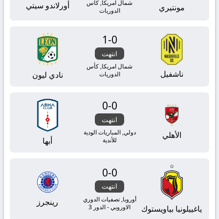
شمال امريكا, كأس
أورلاندو سيتي
مونتيري
الدوريات
1
-
0
انتهت
شمال امريكا, كأس
ناشفيل
نادي ليون
الدوريات
0
-
0
انتهت
دولي, المباريات الودية
الأهلي
أبها
للأندية
0
-
0
انتهت
أوروبا, تصفيات الدوري
رينجرز
الاوروبي - الدور 3
ياغييلونيا بياويستوك