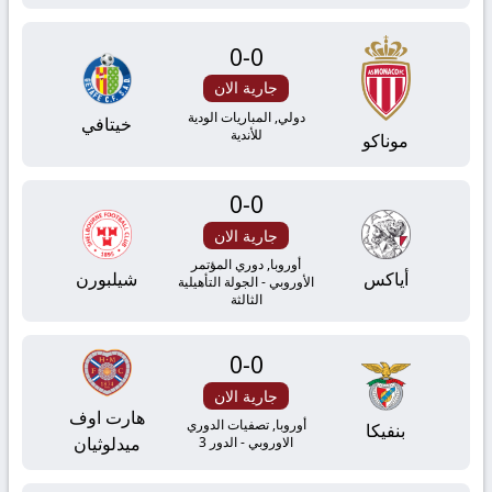
بث
مباشر
0
-
0
جارية الان
yallashoot
دولي, المباريات الودية
خيتافي
للأندية
موناكو
0
-
0
جارية الان
أوروبا, دوري المؤتمر
أياكس
شيلبورن
الأوروبي - الجولة التأهيلية
الثالثة
0
-
0
جارية الان
هارت اوف
أوروبا, تصفيات الدوري
بنفيكا
ميدلوثيان
الاوروبي - الدور 3