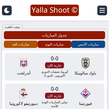
© Yalla Shoot
يلا
شوت
بتوقيت القاهرة
جدول المباريات
|
مباريات الأمس
مباريات اليوم
مباريات الغد
Yalla
0
-
0
Shoot
جارية الان
|
أوروبا, تصفيات الدوري
باوك سالونيكا
أندرلخت
الاوروبي - الدور 3
مباريات
0
-
0
اليوم
جارية الان
دولي, المباريات الودية
فيورنتينا
ديبورتيفو لاكورونيا
للأندية