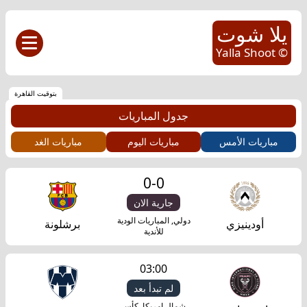
يلا شوت
© Yalla Shoot
بتوقيت القاهرة
جدول المباريات
مباريات الأمس
مباريات اليوم
مباريات الغد
0
-
0
جارية الان
دولي, المباريات الودية
أودينيزي
برشلونة
للأندية
03:00
لم تبدأ بعد
شمال امريكا, كأس