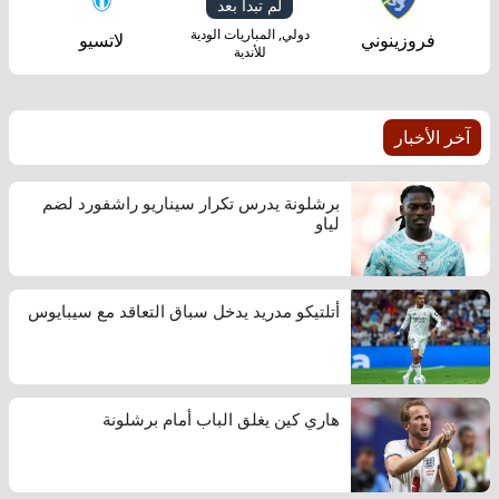
لم تبدأ بعد
دولي, المباريات الودية
فروزينوني
لاتسيو
للأندية
آخر الأخبار
برشلونة يدرس تكرار سيناريو راشفورد لضم
لياو
أتلتيكو مدريد يدخل سباق التعاقد مع سيبايوس
هاري كين يغلق الباب أمام برشلونة