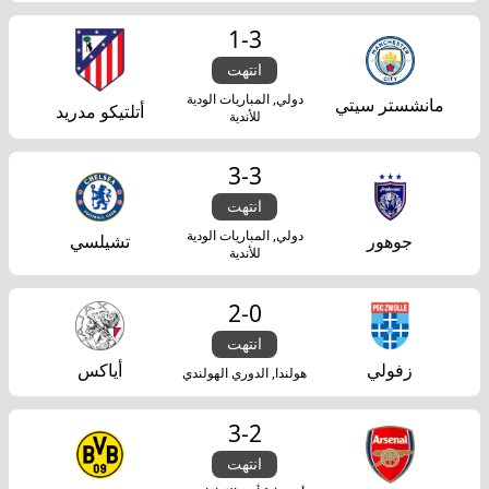
1
-
3
انتهت
دولي, المباريات الودية
مانشستر سيتي
أتلتيكو مدريد
للأندية
3
-
3
انتهت
دولي, المباريات الودية
جوهور
تشيلسي
للأندية
2
-
0
انتهت
زفولي
أياكس
هولندا, الدوري الهولندي
3
-
2
انتهت