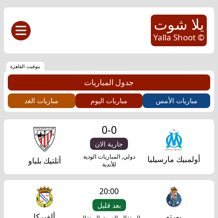
يلا شوت
© Yalla Shoot
بتوقيت القاهرة
جدول المباريات
مباريات الأمس
مباريات اليوم
مباريات الغد
0
-
0
جارية الان
دولي, المباريات الودية
أولمبيك مارسيليا
أتلتيك بلباو
للأندية
20:00
بعد قليل
بورتو
ألفيركا
البرتغال, الدوري البرتغالي