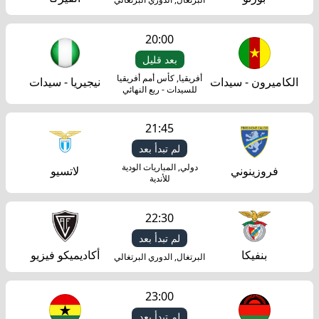
20:00
بعد قليل
أفريقيا, كأس أمم أفريقيا
الكاميرون - سيدات
نيجيريا - سيدات
للسيدات - ربع النهائي
21:45
لم تبدأ بعد
دولي, المباريات الودية
فروزينوني
لاتسيو
للأندية
22:30
لم تبدأ بعد
بنفيكا
أكاديميكو فيزيو
البرتغال, الدوري البرتغالي
23:00
لم تبدأ بعد