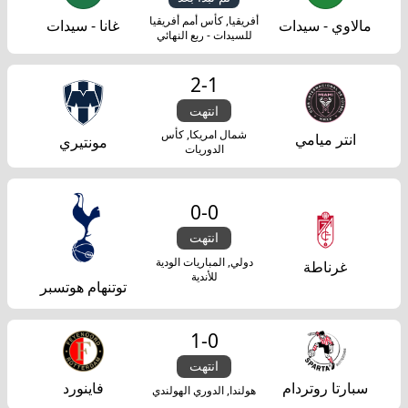
أفريقيا, كأس أمم أفريقيا
مالاوي - سيدات
غانا - سيدات
للسيدات - ربع النهائي
2
-
1
انتهت
شمال امريكا, كأس
انتر ميامي
مونتيري
الدوريات
0
-
0
انتهت
دولي, المباريات الودية
غرناطة
للأندية
توتنهام هوتسبر
1
-
0
انتهت
سبارتا روتردام
فاينورد
هولندا, الدوري الهولندي