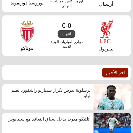
أوروبا, كأس الامارات -
بوروسيا دورتموند
أرسنال
النهائي
0
-
0
انتهت
دولي, المباريات الودية
للأندية
موناكو
ليفربول
آخر الأخبار
برشلونة يدرس تكرار سيناريو راشفورد لضم
لياو
أتلتيكو مدريد يدخل سباق التعاقد مع سيبايوس