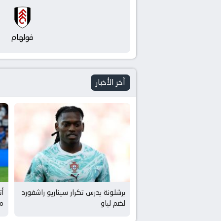
بث
مباشر
فولهام
yallashoot
آخر الأخبار
برشلونة يدرس تكرار سيناريو راشفورد
أت
لضم لياو
م