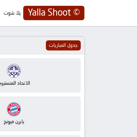
© Yalla Shoot
يلا شوت
يلا
شوت
جدول المباريات
|
Yalla
Shoot
الاتحاد المنستير
|
مباريات
اليوم
بايرن ميونخ