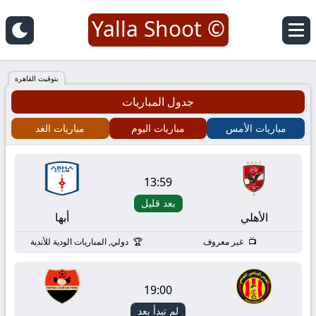
© Yalla Shoot
يلا
شوت
بتوقيت القاهرة
جدول المباريات
|
مباريات الأمس
مباريات اليوم
مباريات الغد
Yalla
Shoot
13:59
بعد قليل
|
الأهلي
أبها
مباريات
غير معروف
دولي, المباريات الودية للأندية
اليوم
19:00
لم تبدأ بعد